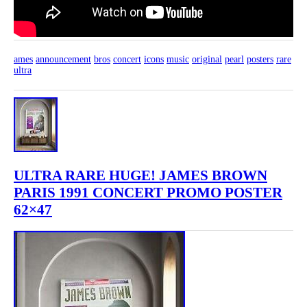
ames
announcement
bros
concert
icons
music
original
pearl
posters
rare
ultra
ULTRA RARE HUGE! JAMES BROWN
PARIS 1991 CONCERT PROMO POSTER
62×47