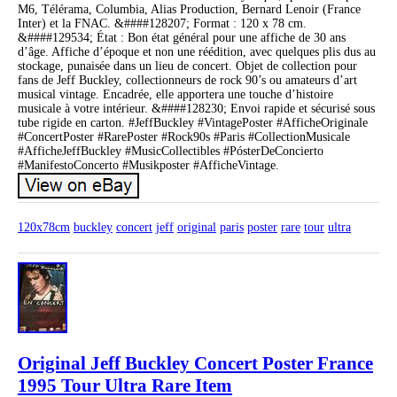
M6, Télérama, Columbia, Alias Production, Bernard Lenoir (France
Inter) et la FNAC. &####128207; Format : 120 x 78 cm.
&####129534; État : Bon état général pour une affiche de 30 ans
d’âge. Affiche d’époque et non une réédition, avec quelques plis dus au
stockage, punaisée dans un lieu de concert. Objet de collection pour
fans de Jeff Buckley, collectionneurs de rock 90’s ou amateurs d’art
musical vintage. Encadrée, elle apportera une touche d’histoire
musicale à votre intérieur. &####128230; Envoi rapide et sécurisé sous
tube rigide en carton. #JeffBuckley #VintagePoster #AfficheOriginale
#ConcertPoster #RarePoster #Rock90s #Paris #CollectionMusicale
#AfficheJeffBuckley #MusicCollectibles #PósterDeConcierto
#ManifestoConcerto #Musikposter #AfficheVintage.
120x78cm
buckley
concert
jeff
original
paris
poster
rare
tour
ultra
Original Jeff Buckley Concert Poster France
1995 Tour Ultra Rare Item