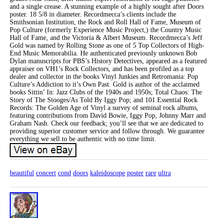
and a single crease. A stunning example of a highly sought after Doors
poster. 18 5/8 in diameter. Recordmecca’s clients include the
Smithsonian Institution, the Rock and Roll Hall of Fame, Museum of
Pop Culture (formerly Experience Music Project,) the Country Music
Hall of Fame, and the Victoria & Albert Museum. Recordmecca’s Jeff
Gold was named by Rolling Stone as one of 5 Top Collectors of High-
End Music Memorabilia. He authenticated previously unknown Bob
Dylan manuscripts for PBS’s History Detectives, appeared as a featured
appraiser on VH1’s Rock Collectors, and has been profiled as a top
dealer and collector in the books Vinyl Junkies and Retromania: Pop
Culture’s Addiction to it’s Own Past. Gold is author of the acclaimed
books Sittin’ In: Jazz Clubs of the 1940s and 1950s; Total Chaos: The
Story of The Stooges/As Told By Iggy Pop; and 101 Essential Rock
Records: The Golden Age of Vinyl a survey of seminal rock albums,
featuring contributions from David Bowie, Iggy Pop, Johnny Marr and
Graham Nash. Check our feedback; you’ll see that we are dedicated to
providing superior customer service and follow through. We guarantee
everything we sell to be authentic with no time limit.
beautiful
concert
cond
doors
kaleidoscope
poster
rare
ultra