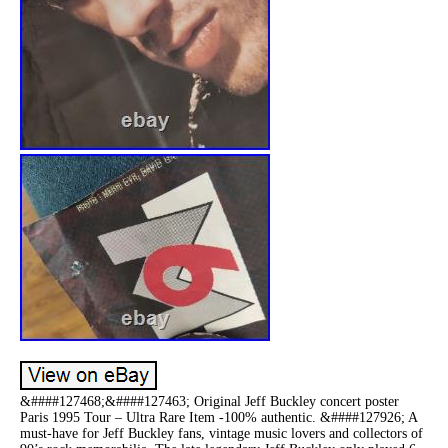
&####127468;&####127463; Original Jeff Buckley concert poster
Paris 1995 Tour – Ultra Rare Item -100% authentic. &####127926; A
must-have for Jeff Buckley fans, vintage music lovers and collectors of