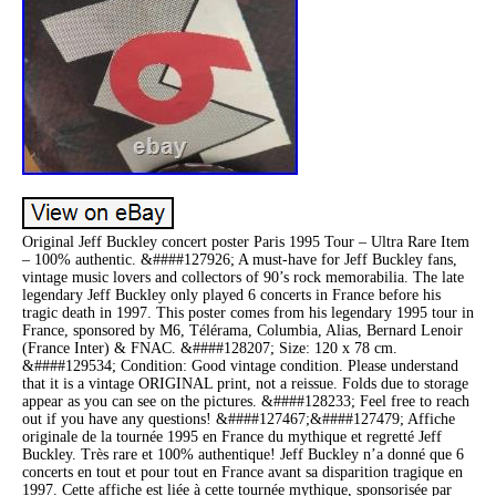
Original Jeff Buckley concert poster Paris 1995 Tour – Ultra Rare Item
– 100% authentic. &####127926; A must-have for Jeff Buckley fans,
vintage music lovers and collectors of 90’s rock memorabilia. The late
legendary Jeff Buckley only played 6 concerts in France before his
tragic death in 1997. This poster comes from his legendary 1995 tour in
France, sponsored by M6, Télérama, Columbia, Alias, Bernard Lenoir
(France Inter) & FNAC. &####128207; Size: 120 x 78 cm.
&####129534; Condition: Good vintage condition. Please understand
that it is a vintage ORIGINAL print, not a reissue. Folds due to storage
appear as you can see on the pictures. &####128233; Feel free to reach
out if you have any questions! &####127467;&####127479; Affiche
originale de la tournée 1995 en France du mythique et regretté Jeff
Buckley. Très rare et 100% authentique! Jeff Buckley n’a donné que 6
concerts en tout et pour tout en France avant sa disparition tragique en
1997. Cette affiche est liée à cette tournée mythique, sponsorisée par