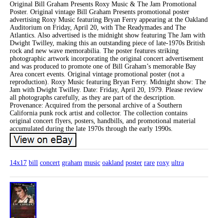
Original Bill Graham Presents Roxy Music & The Jam Promotional
Poster. Original vintage Bill Graham Presents promotional poster
advertising Roxy Music featuring Bryan Ferry appearing at the Oakland
Auditorium on Friday, April 20, with The Readymades and The
Atlantics. Also advertised is the midnight show featuring The Jam with
Dwight Twilley, making this an outstanding piece of late-1970s British
rock and new wave memorabilia. The poster features striking
photographic artwork incorporating the original concert advertisement
and was produced to promote one of Bill Graham’s memorable Bay
Area concert events. Original vintage promotional poster (not a
reproduction). Roxy Music featuring Bryan Ferry. Midnight show: The
Jam with Dwight Twilley. Date: Friday, April 20, 1979. Please review
all photographs carefully, as they are part of the description.
Provenance: Acquired from the personal archive of a Southern
California punk rock artist and collector. The collection contains
original concert flyers, posters, handbills, and promotional material
accumulated during the late 1970s through the early 1990s.
14x17
bill
concert
graham
music
oakland
poster
rare
roxy
ultra