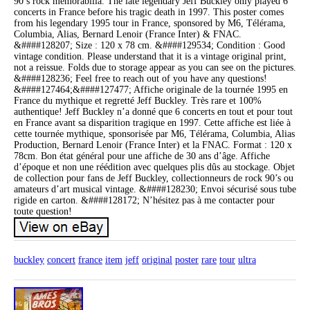
90’s rock memorabilia. The late legendary Jeff Buckley only played 6
concerts in France before his tragic death in 1997. This poster comes
from his legendary 1995 tour in France, sponsored by M6, Télérama,
Columbia, Alias, Bernard Lenoir (France Inter) & FNAC.
&####128207; Size : 120 x 78 cm. &####129534; Condition : Good
vintage condition. Please understand that it is a vintage original print,
not a reissue. Folds due to storage appear as you can see on the pictures.
&####128236; Feel free to reach out of you have any questions!
&####127464;&####127477; Affiche originale de la tournée 1995 en
France du mythique et regretté Jeff Buckley. Très rare et 100%
authentique! Jeff Buckley n’a donné que 6 concerts en tout et pour tout
en France avant sa disparition tragique en 1997. Cette affiche est liée à
cette tournée mythique, sponsorisée par M6, Télérama, Columbia, Alias
Production, Bernard Lenoir (France Inter) et la FNAC. Format : 120 x
78cm. Bon état général pour une affiche de 30 ans d’âge. Affiche
d’époque et non une réédition avec quelques plis dûs au stockage. Objet
de collection pour fans de Jeff Buckley, collectionneurs de rock 90’s ou
amateurs d’art musical vintage. &####128230; Envoi sécurisé sous tube
rigide en carton. &####128172; N’hésitez pas à me contacter pour
toute question!
buckley
concert
france
item
jeff
original
poster
rare
tour
ultra