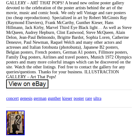
GALLERY – ART THAT POPS! A brand new online poster gallery
devoted to the celebration of the poster artists behind the art of the
movie, music and comic book. We only sell Vintage and rare posters
(no cheap reproductions). Specialized in art by Robert McGinnis Ray
(Raymond Elseviers), Frank McCarthy, Gunther Kieser, Hans
Hillmann, Jack Kirby, Marvel Third Eye Black light… As well as Steve
McQueen, Audrey Hepburn, Clint Eastwood, Steve McQueen, Alain
Delon, Jean-Paul Belmondo, Brigitte Bardot, Sophia Loren, Catherine
Deneuve, Paul Newman, Raquel Welch and many other actors and
actresses and Italian fotobusta (photobusta), Japanese B2 posters,
Belgian posters, French posters, German A1 posters, Fillmore posters,
Family Dog posters, Airlines and travel posters, Munich 1972 Olympics
posters and many more colorful images which can be discovered on the
site. Watch the other listings. Feel free to contact the gallery for any
queries/questions. Thanks for your business. ILLUSTRACTION
GALLERY – Art That Pops!
concert
genesis
german
gunther
kieser
poster
rare
ultra